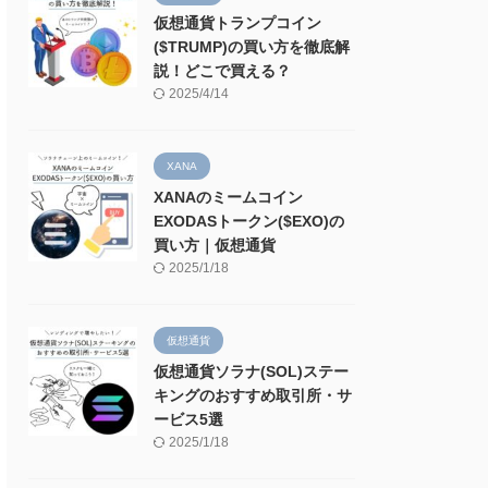
仮想通貨トランプコイン
($TRUMP)の買い方を徹底解
説！どこで買える？
2025/4/14
XANA
XANAのミームコイン
EXODASトークン($EXO)の
買い方｜仮想通貨
2025/1/18
仮想通貨
仮想通貨ソラナ(SOL)ステー
キングのおすすめ取引所・サ
ービス5選
2025/1/18