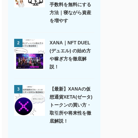
手数料を無料にする
方法｜寝ながら資産
を増やす
XANA｜NFT DUEL
2
(デュエル) の始め方
や稼ぎ方を徹底解
説！
【最新】XANAの仮
3
想通貨XETA(ゼータ)
トークンの買い方・
取引所や将来性を徹
底解説！