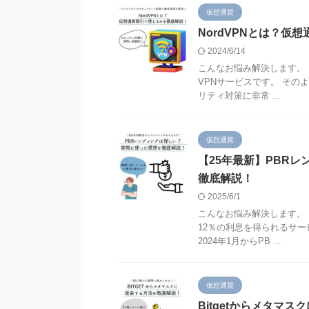
仮想通貨
NordVPNとは？仮
2024/6/14
こんなお悩み解決します。 
VPNサービスです。 その
リティ対策に非常 ...
仮想通貨
【25年最新】PBR
徹底解説！
2025/6/1
こんなお悩み解決します。 
12％の利息を得られるサー
2024年1月からPB ...
仮想通貨
Bitgetからメタマ