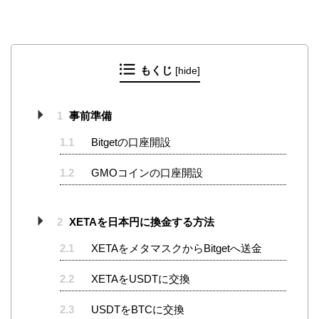
もくじ
[
hide
]
1
事前準備
1.1
Bitgetの口座開設
1.2
GMOコインの口座開設
2
XETAを日本円に換金する方法
2.1
XETAをメタマスクからBitgetへ送金
2.2
XETAをUSDTに交換
2.3
USDTをBTCに交換