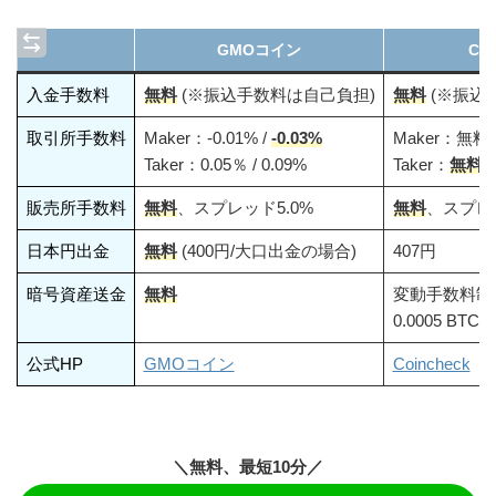
GMOコイン
Coi
入金手数料
無料
(※振込手数料は自己負担)
無料
(※振込
取引所手数料
Maker：-0.01% /
-0.03%
Maker：無料
Taker：0.05％ / 0.09%
Taker：
無料
販売所手数料
無料
、スプレッド5.0%
無料
、スプレッ
日本円出金
無料
(400円/大口出金の場合)
407円
暗号資産送金
無料
変動手数料制
0.0005 BTC 
公式HP
GMOコイン
Coincheck
＼無料、最短10分／