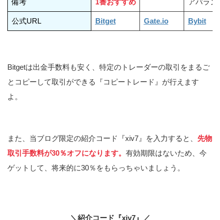
備考
1番おすすめ
アバラン
公式URL
Bitget
Gate.io
Bybit
Bitgetは出金手数料も安く、特定のトレーダーの取引をまるご
とコピーして取引ができる『コピートレード』が行えます
よ。
また、当ブログ限定の紹介コード『xiv7』を入力すると、
先物
取引手数料が30％オフになります。
有効期限はないため、今
ゲットして、将来的に30％をもらっちゃいましょう。
＼紹介コード『xiv7』／