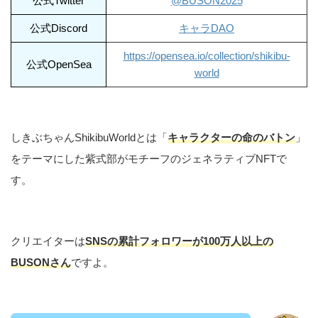
公式Twitter
@BUSON2025
公式Discord
キャラDAO
https://opensea.io/collection/shikibu-
公式OpenSea
world
しきぶちゃんShikibuWorldとは「
キャラクターの命のバトン
」
をテーマにした紫式部がモチーフのジェネラティブNFTで
す。
クリエイターは
SNSの累計フォロワーが100万人以上の
BUSONさん
ですよ。