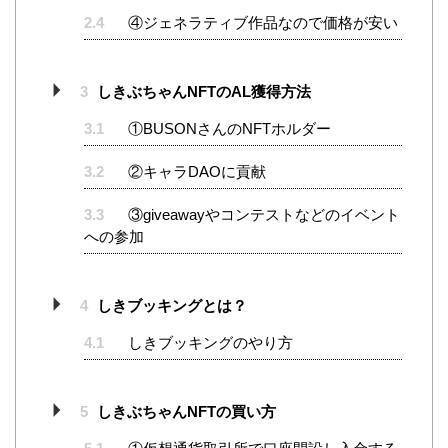
2.4
④ジェネラティブ作品なので価格が安い
3
しきぶちゃんNFTのAL獲得方法
3.1
①BUSONさんのNFTホルダー
3.2
②キャラDAOに貢献
3.3
③giveawayやコンテストなどのイベント
への参加
4
しきブッキングとは？
4.1
しきブッキングのやり方
5
しきぶちゃんNFTの買い方