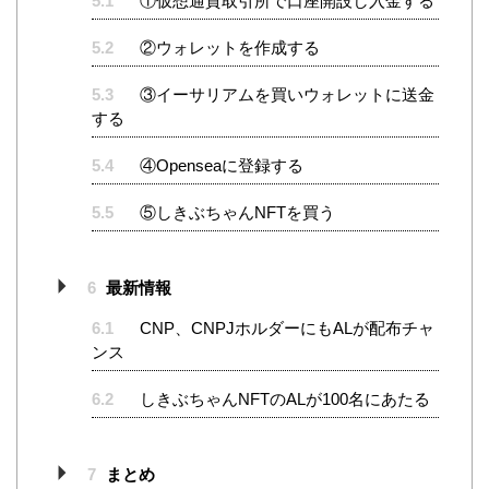
5.1
①仮想通貨取引所で口座開設し入金する
5.2
②ウォレットを作成する
5.3
③イーサリアムを買いウォレットに送金
する
5.4
④Openseaに登録する
5.5
⑤しきぶちゃんNFTを買う
6
最新情報
6.1
CNP、CNPJホルダーにもALが配布チャ
ンス
6.2
しきぶちゃんNFTのALが100名にあたる
7
まとめ